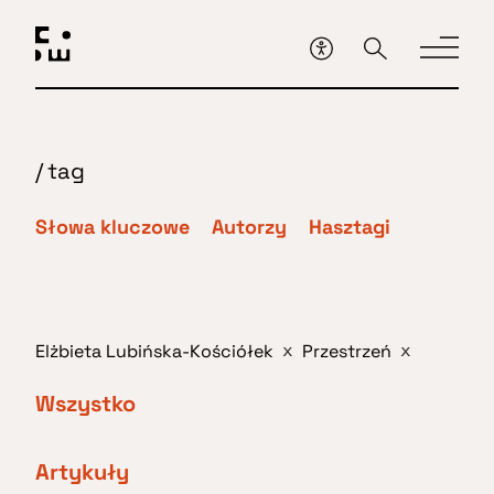
Przejdź
do
głównej
treści
/
tag
Słowa kluczowe
Autorzy
Hasztagi
Elżbieta Lubińska-Kościółek
Przestrzeń
x
x
Wszystko
Artykuły