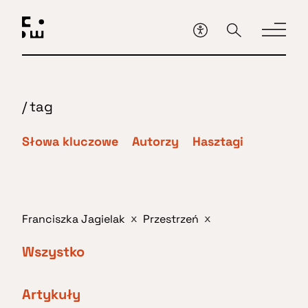
Przejdź
do
głównej
treści
/
tag
Słowa kluczowe
Autorzy
Hasztagi
Franciszka Jagielak
Przestrzeń
x
x
Wszystko
Artykuły