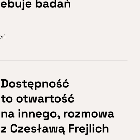
zebuje badań
eń
Dostępność
to otwartość
na innego, rozmowa
z Czesławą Frejlich