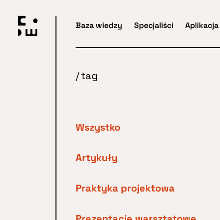
Przejdź
do
Baza wiedzy
Specjaliści
Aplikacja
głównej
treści
/
tag
Wszystko
Artykuły
Praktyka projektowa
Prezentacje warsztatowe