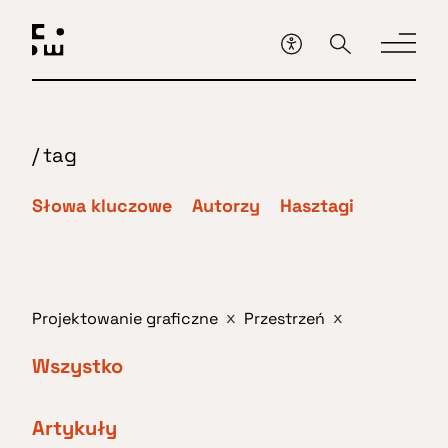
Przejdź
do
głównej
treści
/
tag
Słowa kluczowe
Autorzy
Hasztagi
Projektowanie graficzne
Przestrzeń
x
x
Wszystko
Artykuły