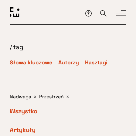
Przejdź
do
głównej
treści
/
tag
Słowa kluczowe
Autorzy
Hasztagi
Nadwaga
Przestrzeń
x
x
Wszystko
Artykuły