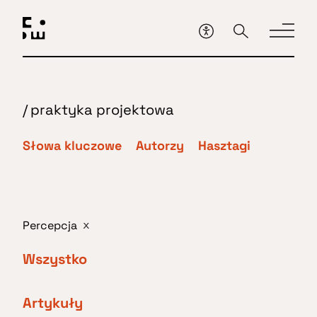
Przejdź
do
głównej
treści
/
praktyka projektowa
Słowa kluczowe
Autorzy
Hasztagi
Percepcja
x
Wszystko
Artykuły