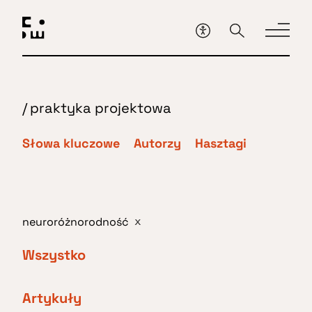
Przejdź
do
głównej
treści
/
praktyka projektowa
Słowa kluczowe
Autorzy
Hasztagi
neuroróżnorodność
x
Wszystko
Artykuły