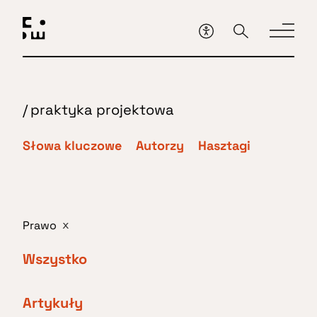
Przejdź
do
głównej
treści
/
praktyka projektowa
Słowa kluczowe
Autorzy
Hasztagi
Prawo
x
Wszystko
Artykuły