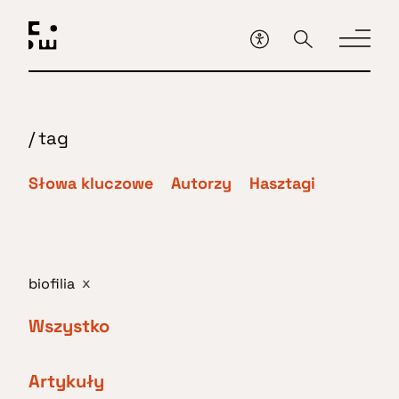
Przejdź
do
głównej
treści
/
tag
Słowa kluczowe
Autorzy
Hasztagi
biofilia
x
Wszystko
Artykuły