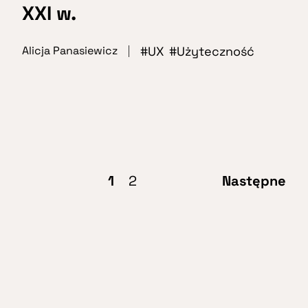
XXI w.
UX
Użyteczność
Alicja Panasiewicz
1
2
Następne