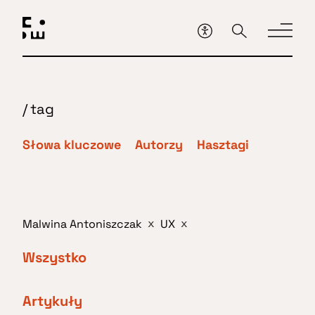
Przejdź
do
głównej
treści
/
tag
Słowa kluczowe
Autorzy
Hasztagi
Malwina Antoniszczak
UX
x
x
Wszystko
Artykuły