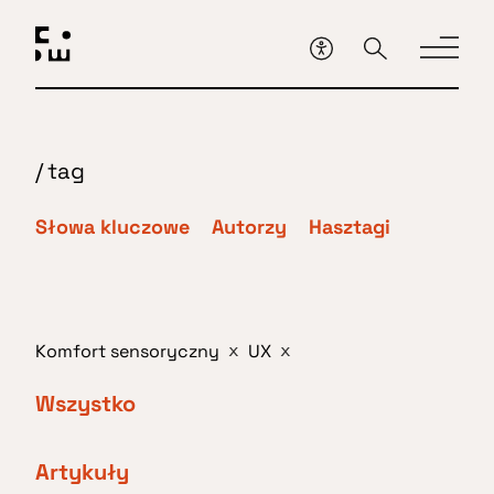
Przejdź
do
głównej
treści
/
tag
Słowa kluczowe
Autorzy
Hasztagi
Komfort sensoryczny
UX
x
x
Wszystko
Artykuły