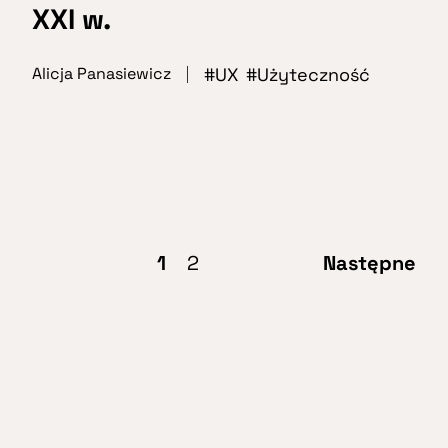
XXI w.
UX
Użyteczność
Alicja Panasiewicz
1
2
Następne