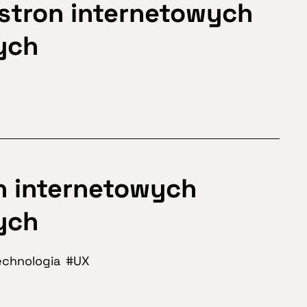
stron internetowych
nych
n internetowych
nych
echnologia
UX