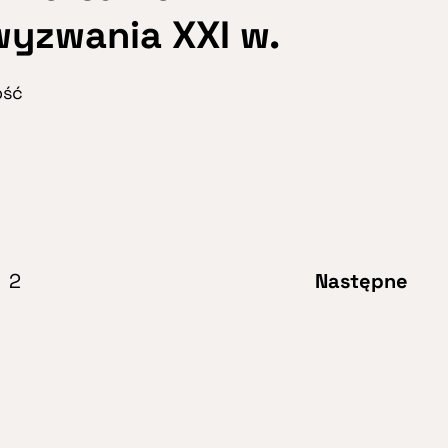
wyzwania XXI w.
ość
2
Następne