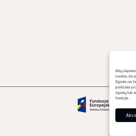
Aby zapewni
cookie, do 
Zgoda na te
podczas prz
zgody lub w
funkcje.
Akc