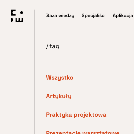
Przejdź
do
Baza wiedzy
Specjaliści
Aplikacja
głównej
treści
/
tag
Wszystko
Artykuły
Praktyka projektowa
Prezentacje warsztatowe