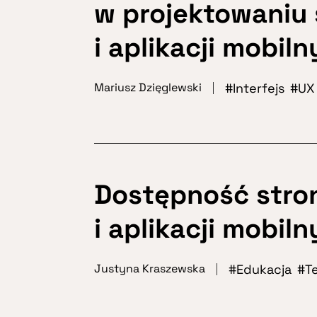
w projektowaniu 
i aplikacji mobil
Interfejs
UX
Mariusz Dzięglewski
Dostępność stro
i aplikacji mobil
Edukacja
T
Justyna Kraszewska