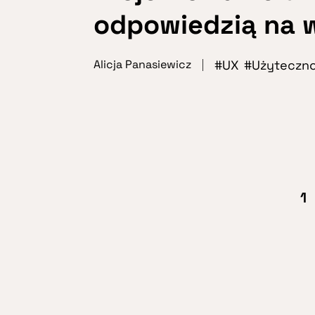
odpowiedzią na 
UX
Użyteczn
Alicja Panasiewicz
1