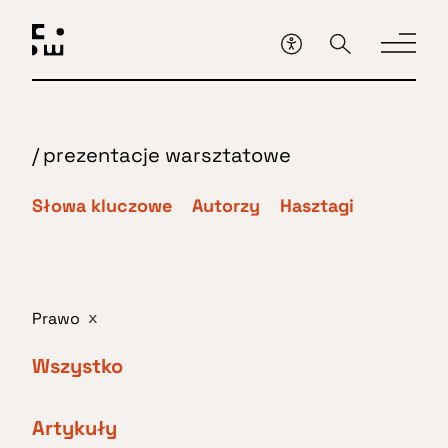
Przejdź
do
głównej
treści
/
prezentacje warsztatowe
Słowa kluczowe
Autorzy
Hasztagi
Prawo
x
Wszystko
Artykuły