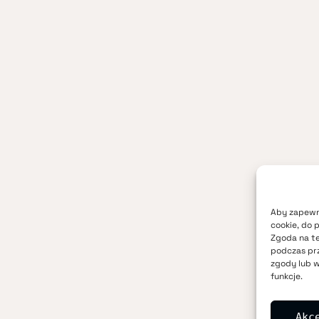
Aby zapewni
cookie, do 
Zgoda na te
podczas prz
zgody lub w
funkcje.
Akc