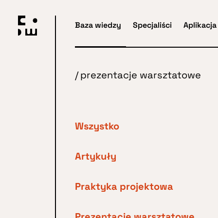
Przejdź
do
Baza wiedzy
Specjaliści
Aplikacja
głównej
treści
/
prezentacje warsztatowe
Wszystko
Artykuły
Praktyka projektowa
Prezentacje warsztatowe