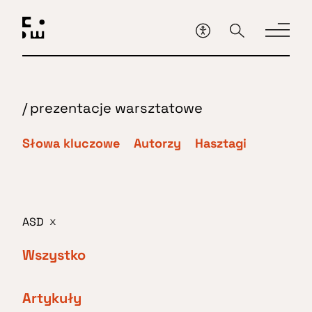
Przejdź
do
głównej
treści
/
prezentacje warsztatowe
Słowa kluczowe
Autorzy
Hasztagi
ASD
x
Wszystko
Artykuły