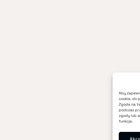
Aby zapewni
cookie, do 
Zgoda na te
podczas prz
zgody lub w
funkcje.
Akc