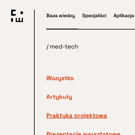
Przejdź
do
Baza wiedzy
Specjaliści
Aplikacja
głównej
treści
/
med-tech
Wszystko
Artykuły
Praktyka projektowa
Prezentacje warsztatowe