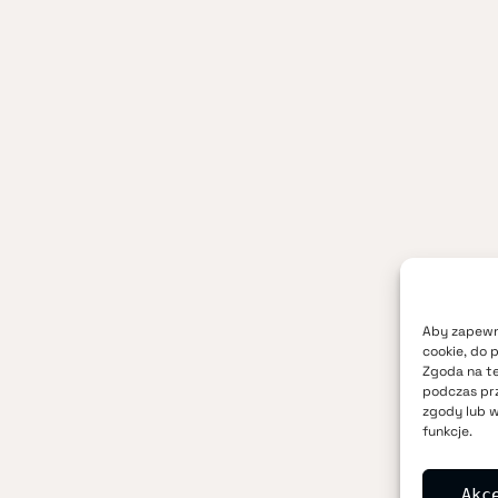
Aby zapewni
cookie, do 
Zgoda na te
podczas prz
zgody lub w
funkcje.
Akc