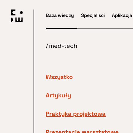
Przejdź
do
Baza wiedzy
Specjaliści
Aplikacja
głównej
treści
/
med-tech
Wszystko
Artykuły
Praktyka projektowa
Prezentacje warsztatowe