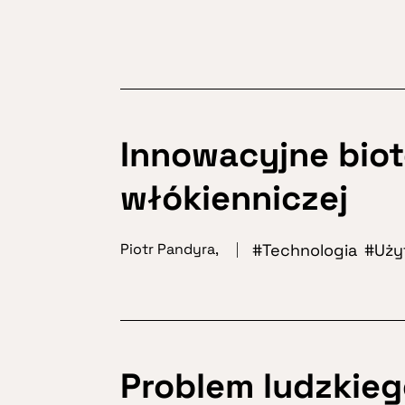
Innowacyjne biot
włókienniczej
Technologia
Uży
Piotr Pandyra
,
Problem ludzkieg