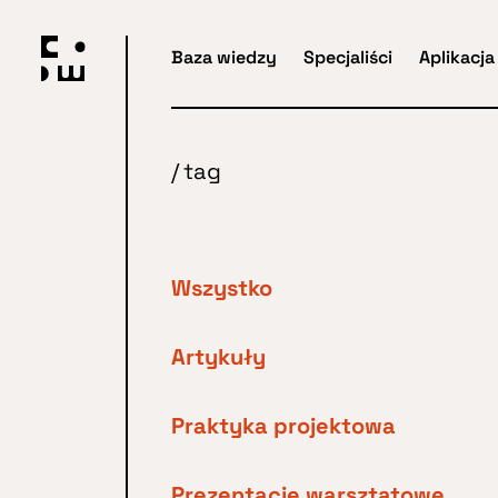
Przejdź
do
Baza wiedzy
Specjaliści
Aplikacja
głównej
treści
/
tag
Wszystko
Artykuły
Praktyka projektowa
Prezentacje warsztatowe