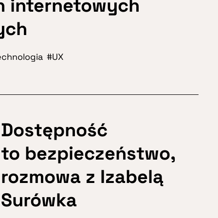
n internetowych
nych
echnologia
UX
Dostępność
to bezpieczeństwo,
rozmowa z Izabelą
Surówka