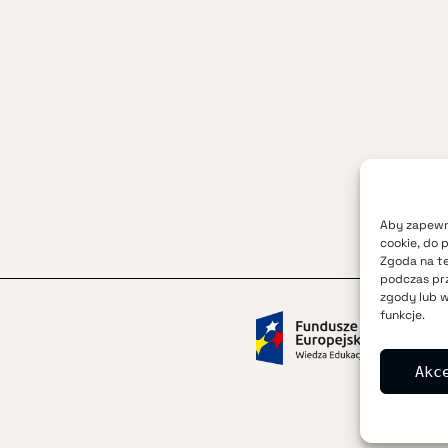
Aby zapewni
cookie, do 
Zgoda na te
podczas prz
zgody lub w
funkcje.
Akc