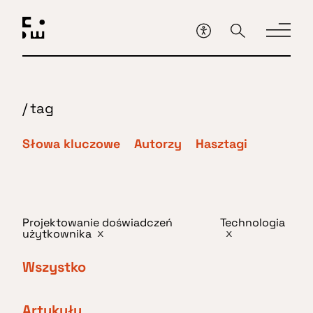
Przejdź
do
głównej
treści
/
tag
Słowa kluczowe
Autorzy
Hasztagi
Projektowanie doświadczeń
Technologia
użytkownika
x
x
Wszystko
Artykuły