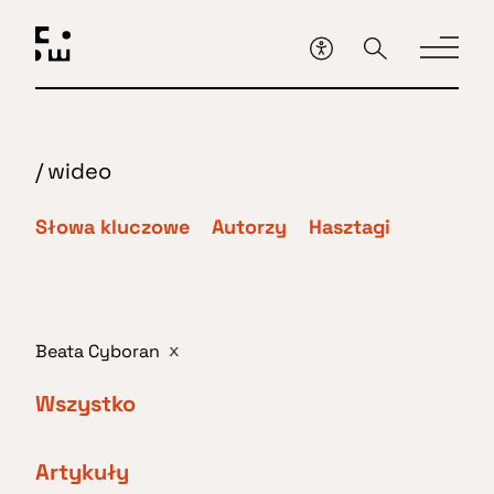
Przejdź
do
głównej
treści
/
wideo
Słowa kluczowe
Autorzy
Hasztagi
Beata Cyboran
x
Wszystko
Artykuły