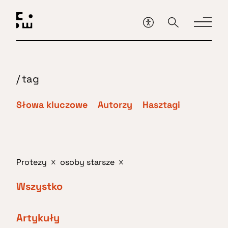
Przejdź
do
głównej
treści
/
tag
Słowa kluczowe
Autorzy
Hasztagi
Protezy
osoby starsze
x
x
Wszystko
Artykuły