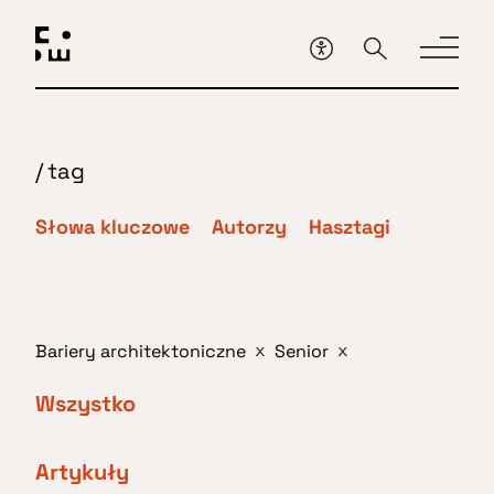
Przejdź
do
głównej
treści
/
tag
Słowa kluczowe
Autorzy
Hasztagi
Bariery architektoniczne
Senior
x
x
Wszystko
Artykuły