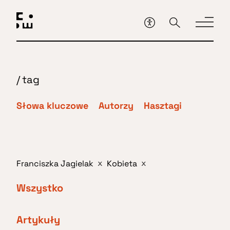
Przejdź
do
głównej
treści
/
tag
Słowa kluczowe
Autorzy
Hasztagi
Franciszka Jagielak
Kobieta
x
x
Wszystko
Artykuły