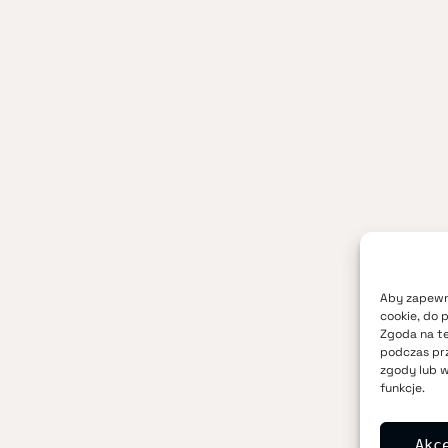
Aby zapewni
cookie, do 
Zgoda na te
podczas prz
zgody lub w
funkcje.
Akc