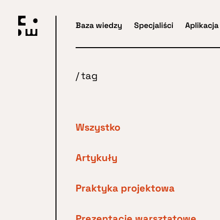
Przejdź
do
Baza wiedzy
Specjaliści
Aplikacja
głównej
treści
/
tag
Wszystko
Artykuły
Praktyka projektowa
Prezentacje warsztatowe