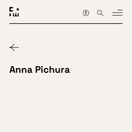
Przejdź
do
głównej
treści
Anna Pichura