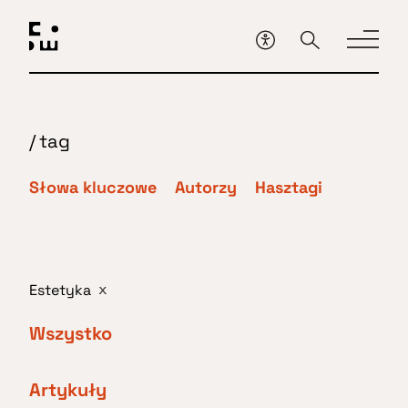
Przejdź
do
głównej
treści
/
tag
Słowa kluczowe
Autorzy
Hasztagi
Estetyka
x
Wszystko
Artykuły